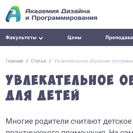
Факультеты
Цены
Преподава
Главная
/
Статьи
/
Увлекательное обучение программ
Увлекательное о
для детей
Многие родители считают детско
практического применения. На сам