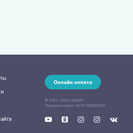
кты
Онлайн оплата
ти
© 2001—2026, НАДиП
Лицензия Серия 54Л01 №0000287
сайта