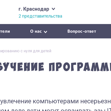
г. Краснодар
2 представительства
тели
О нас
Вопрос-ответ
ированию с нуля для детей
бучение программ
е увлечение компьютерами несерьез
ом деле дети могут осваивать азы I