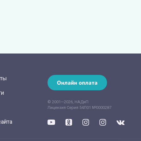
кты
Онлайн оплата
ти
© 2001—2026, НАДиП
Лицензия Серия 54Л01 №0000287
сайта