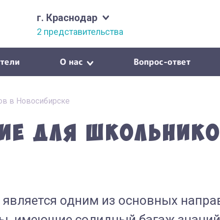
г. Краснодар
2 представительства
тели
О нас
Вопрос-ответ
ов в Новосибирске
ие для школьнико
вляется одним из основных направл
ы, имеющие солидный багаж знаний 