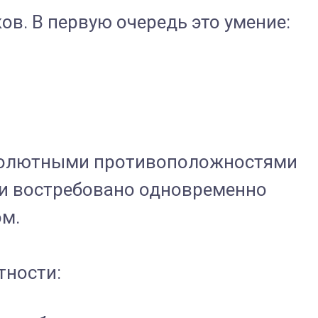
в. В первую очередь это умение:
абсолютными противоположностями
сти востребовано одновременно
ом.
тности: