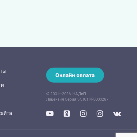
кты
Онлайн оплата
ти
© 2001—2026, НАДиП
Лицензия Серия 54Л01 №0000287
сайта